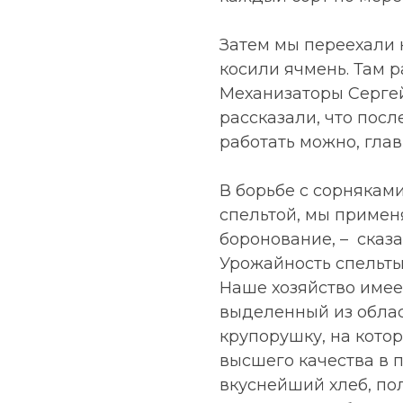
Затем мы переехали н
косили ячмень. Там р
Механизаторы Серге
рассказали, что пос
работать можно, глав
В борьбе с сорняками
спельтой, мы примен
боронование, – сказа
Урожайность спельты 
Наше хозяйство имее
выделенный из обла
крупорушку, на кото
высшего качества в 
вкуснейший хлеб, п