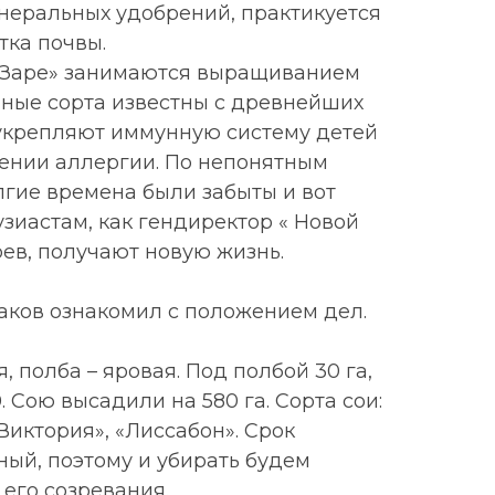
неральных удобрений, практикуется
ка почвы.
й Заре» занимаются выращиванием
нные сорта известны с древнейших
укрепляют иммунную систему детей
ении аллергии. По непонятным
лгие времена были забыты и вот
зиастам, как гендиректор « Новой
ев, получают новую жизнь.
ков ознакомил с положением дел.
, полба – яровая. Под полбой 30 га,
. Сою высадили на 580 га. Сорта сои:
«Виктория», «Лиссабон». Срок
ный, поэтому и убирать будем
его созревания.