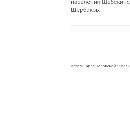
населения Шебекинск
Щербаков.
Автор: Тарас Логовской "Красн
Tilda
Made on