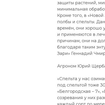
защиты растений, ми
минимальная обработ
Кроме того, в «Ново
полбы и спельты. Да
времён, они хорошо 
и применяются в леч
причинам, они на до
благодаря таким энту
Зари» Геннадий Чмир
Агроном Юрий Щерба
«Спельта у нас озимая
под спельтой тоже 30
«Белгородская – 7», 
созревания у них раз
каждый сорт по мере 