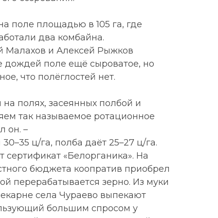
а поле площадью в 105 га, где
аботали два комбайна.
й Малахов и Алексей Рыжков
ле дождей поле ещё сыроватое, но
ное, что полёглостей нет.
 на полях, засеянных полбой и
яем так называемое ротационное
л он. –
30–35 ц/га, полба даёт 25–27 ц/га.
т сертификат «Белорганика». На
стного бюджета коопратив приобрел
рой перерабатывается зерно. Из муки
пекарне села Чураево выпекают
ользующий большим спросом у