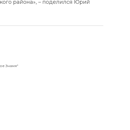
ого района», – поделился Юрий
ое Знамя"